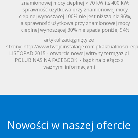
znamionowej mocy cieplnej > 70 kW i ≤ 400 kW:
sprawność użytkowa przy znamionowej mocy
cieplnej wynoszącej 100% nie jest niższa niż 86%,
a sprawność użytkowa przy znamionowej mocy
cieplnej wynoszącej 30% nie spada poniżej 94%
artykuł zaciągnięty ze
strony: http://www.twojeinstalacje.com.pl/aktualnosci_e
LISTOPAD 2015 - otwarcie nowej witryny termgaz.pl
POLUB NAS NA FACEBOOK - bądź na bieżąco z
ważnymi informacjami
Nowości w naszej ofercie