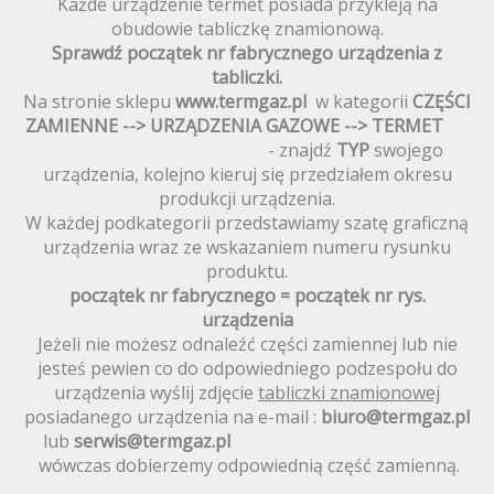
Każde urządzenie termet posiada przykleją na
obudowie tabliczkę znamionową.
Sprawdź początek nr fabrycznego urządzenia z
tabliczki.
Na stronie sklepu
www.termgaz.pl
w kategorii
CZĘŚCI
ZAMIENNE --> URZĄDZENIA GAZOWE --> TERMET
- znajdź
TYP
swojego
urządzenia, kolejno kieruj się przedziałem okresu
produkcji urządzenia.
W każdej podkategorii przedstawiamy szatę graficzną
urządzenia wraz ze wskazaniem numeru rysunku
produktu.
początek nr fabrycznego = początek nr rys.
urządzenia
Jeżeli nie możesz odnaleźć części zamiennej lub nie
jesteś pewien co do odpowiedniego podzespołu do
urządzenia wyślij zdjęcie
tabliczki znamionowej
posiadanego urządzenia na e-mail :
biuro@termgaz.pl
lub
serwis@termgaz.pl
wówczas dobierzemy odpowiednią część zamienną.